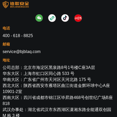
电话
400 - 618 - 8825
邮箱
service@bjblaq.com
地址
公司总部：北京市海淀区黑泉路8号1号楼C座3A层
华东大区：上海市虹口区同心路 533 号
华南大区：广东省广州市天河区天河北路 175 号
西北大区：陕西省西安市雁塔区曲江街道金辉环球中心A座
10901-2室
西南大区：四川省成都市锦江区毕昇路468号创世纪广场B座
818
武汉办事处：湖北省武汉市东西湖区潇湘东路全能通双创园
M 栋 3 楼