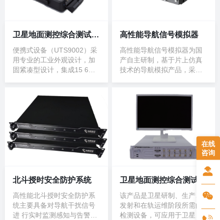
卫星地面测控综合测试设备（便携式）
高性能导航信号模拟器
便携式设备（UTS9002）采
高性能导航信号模拟器为国
用专业的工业外观设计，加
产自主研制，基于片上仿真
固紧凑型设计，集成15 6寸
技术的导航模拟产品，采用
高清显示屏，具有高集成、
硬件模块化、软件插件化、
强固、便携等特点，适用于
接口标准化、平台国产化设
野外测试和
计，可
在线
咨询
北斗授时安全防护系统
卫星地面测控综合测试设备
高性能北斗授时安全防护系
该产品是卫星研制、生产、
统主要具备对导航干扰信号
发射和在轨运维阶段所需的
进 行实时监测感知与告警、
检测设备，可应用于卫星测