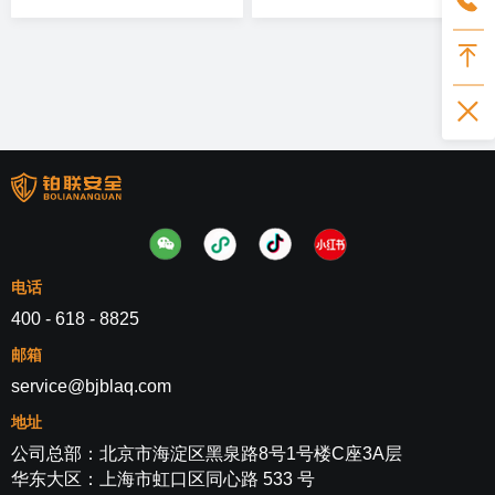
导航授时信号仿真生成和授
控设备单机研制、测控分系
时隔 离与切换等功能，能够
统试验以及整星对接测试等
对GPS
多模式卫星
电话
400 - 618 - 8825
邮箱
service@bjblaq.com
地址
公司总部：北京市海淀区黑泉路8号1号楼C座3A层
华东大区：上海市虹口区同心路 533 号