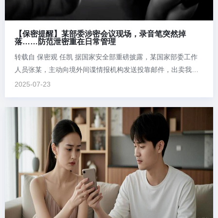
【保密提醒】某部委涉密会议现场，录音笔突然掉
落……防范泄密重在日常管理
转载自 保密观 任凯 据国家安全部重磅披露，某国家部委工作
人员张某，主动向境外间谍情报机构发送投靠邮件，出卖我重
要领域国家秘密，被国家安全机关及时控制，等待她的将是法
2025-07-23
律的严惩。 会议现场意外掉落录音笔 牵出“潜伏者” 某国家部委
组织的一次涉密会议现场，一支正在工作的录音笔突然掉落在
座椅下方，从痕...