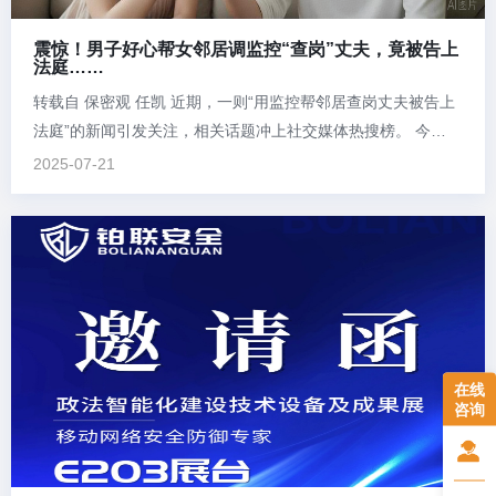
震惊！男子好心帮女邻居调监控“查岗”丈夫，竟被告上
法庭……
转载自 保密观 任凯 近期，一则“用监控帮邻居查岗丈夫被告上
法庭”的新闻引发关注，相关话题冲上社交媒体热搜榜。 今
天，“保密观”与你一起了解这起案件的前因后果，探讨个人在家
2025-07-21
门口安装摄像头的边界。 案情回顾 江苏省扬州市的陈先生与黄
女士是邻居，陈先生在院子安装了一个可旋转的监控摄像头，
其拍摄范围能覆...
在线
咨询