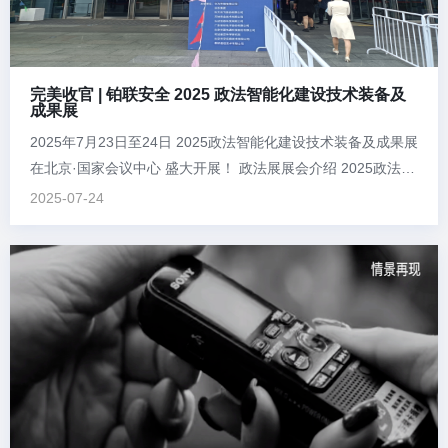
完美收官 | 铂联安全 2025 政法智能化建设技术装备及
成果展
2025年7月23日至24日 2025政法智能化建设技术装备及成果展
在北京·国家会议中心 盛大开展！ 政法展展会介绍 2025政法智
能化建设技术装备及成果展，由法制日报社、北京安全防范行
2025-07-24
业协会联合主办，法报文化传媒（北京）有限公司、北京法安
网络文化传媒有限公司共同承办。 北京铂联安全技术有限公司
（以下简称“...