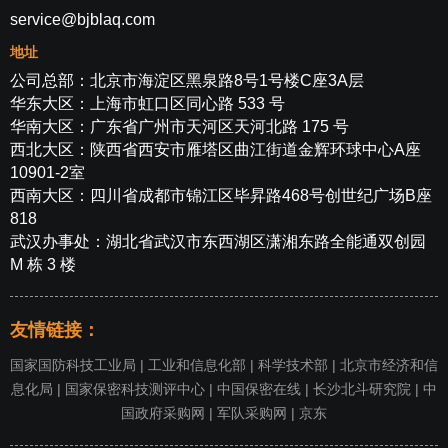
service@bjblaq.com
地址
公司总部：北京市海淀区黑泉路8号1号楼C座3A层
华东大区：上海市虹口区同心路 533 号
华南大区：广东省广州市天河区天河北路 175 号
西北大区：陕西省西安市雁塔区曲江街道金辉环球中心A座
10901-2室
西南大区：四川省成都市锦江区毕昇路468号创世纪广场B座
818
武汉办事处：湖北省武汉市东西湖区潇湘东路全能通双创园
M 栋 3 楼
友情链接：
国家国防科技工业局
|
工业和信息化部
|
科学技术部
|
北京市经济和信
息化局
|
国家保密科技测评中心
|
中国保密在线
|
长沙北斗研究院
|
中
国政府采购网
|
军队采购网
|
京东