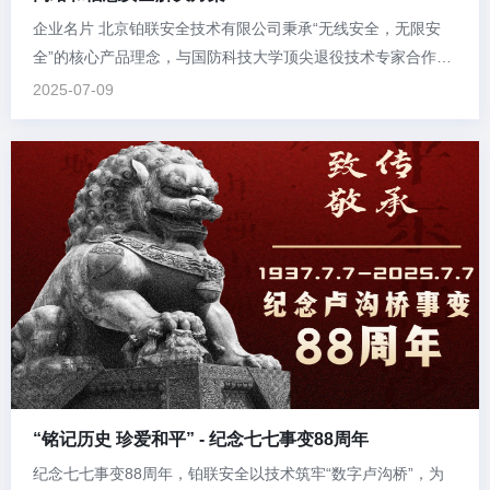
企业名片 北京铂联安全技术有限公司秉承“无线安全，无限安
全”的核心产品理念，与国防科技大学顶尖退役技术专家合作，
依托其核心技术和广泛的产业生态合作，在长沙、大连、上海
2025-07-09
设有研发中心，致力于研发创新的安全防护设备，涵盖移动网
络防御、时空信息安全防护、移动智能终端管控、工业物联网
以及移动通讯安全等领...
“铭记历史 珍爱和平” - 纪念七七事变88周年
纪念七七事变88周年，铂联安全以技术筑牢“数字卢沟桥”，为