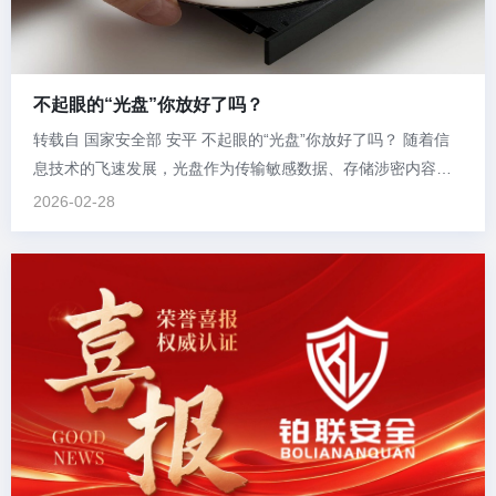
不起眼的“光盘”你放好了吗？
转载自 国家安全部 安平 不起眼的“光盘”你放好了吗？ 随着信
息技术的飞速发展，光盘作为传输敏感数据、存储涉密内容的
重要载体，在政府机关、涉密单位及相关企业的日常工作中发
2026-02-28
挥着重要作用。但相较于涉密U盘插入外部电脑需密码解锁等防
护设计，光盘使用更具“开放性”，使用过程中更需注意安全保
密。 光盘泄密的...