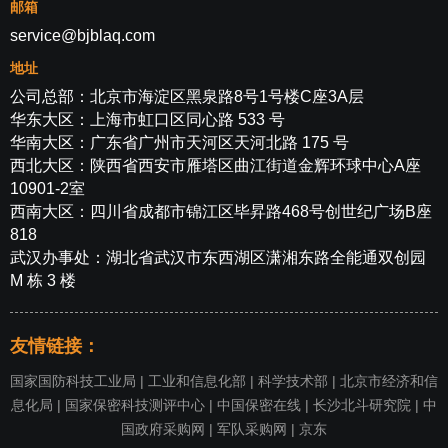
邮箱
service@bjblaq.com
地址
公司总部：北京市海淀区黑泉路8号1号楼C座3A层
华东大区：上海市虹口区同心路 533 号
华南大区：广东省广州市天河区天河北路 175 号
西北大区：陕西省西安市雁塔区曲江街道金辉环球中心A座
10901-2室
西南大区：四川省成都市锦江区毕昇路468号创世纪广场B座
818
武汉办事处：湖北省武汉市东西湖区潇湘东路全能通双创园
M 栋 3 楼
友情链接：
国家国防科技工业局
|
工业和信息化部
|
科学技术部
|
北京市经济和信
息化局
|
国家保密科技测评中心
|
中国保密在线
|
长沙北斗研究院
|
中
国政府采购网
|
军队采购网
|
京东