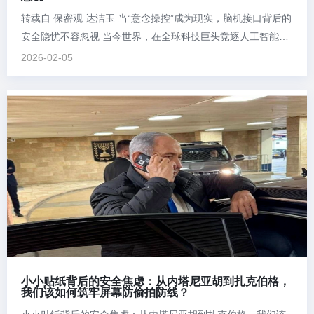
转载自 保密观 达洁玉 当“意念操控”成为现实，脑机接口背后的
安全隐忧不容忽视 当今世界，在全球科技巨头竞逐人工智能主
导权的同时，另一科技前沿领域的争夺已悄然展开—— 近日，
2026-02-05
美国人工智能研究公司OpenAI投资脑机接口公司Merge
Labs，与马斯克旗下的脑机接口公司Neuralink形成直接竞争。
有外媒称，OpenAI进...
小小贴纸背后的安全焦虑：从内塔尼亚胡到扎克伯格，
我们该如何筑牢屏幕防偷拍防线？