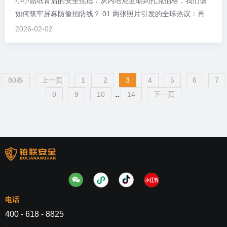
小小贴纸背后的安全焦虑：从内塔尼亚胡到扎克伯格，我们该
如何筑牢屏幕防偷拍防线？ 01 两张照片引发的全球热议：再大
的权力，也怕“镜头后的眼睛” 近日，以色列总理内塔尼亚胡被
2026-02-02
拍到手机摄像头贴着黑色贴纸的照片在社交媒体疯传。画面
中，这位在多方会谈中咄咄逼人的领导人，因伊朗黑客组织频
频入侵官员手机，不得...
80条
上一页
1
2
3
4
5
6
7
..
8
9
10
14
下一页
电话
400 - 618 - 8825