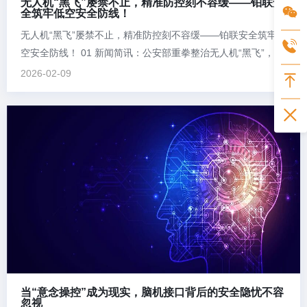
无人机“黑飞”屡禁不止，精准防控刻不容缓——铂联安
全筑牢低空安全防线！
无人机“黑飞”屡禁不止，精准防控刻不容缓——铂联安全筑牢低
空安全防线！ 01 新闻简讯：公安部重拳整治无人机“黑飞”，多
起典型案例曝光 近日，新华社等媒体报道，公安部公布近年来
2026-02-09
依法打击无人机“黑飞”违法犯罪典型案例，揭示当前“黑飞”行为
的严峻态势。案例显示，部分飞手通过破解限高、禁飞区限
制，操控无人...
当“意念操控”成为现实，脑机接口背后的安全隐忧不容
忽视