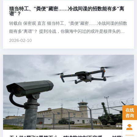
猫当特工、“粪便”藏密……冷战间谍的招数能有多“离
谱”？
转载自 保密观 直言 猫当特工、“粪便”藏密……冷战间谍的招数
能有多“离谱”？ 提到冷战，你脑海中闪过的或许是核弹头的阴
影、柏林墙的铁丝网，或是密码电台的滴答声。但在这场无声
2026-02-10
的战争中，还藏着另一面——情报机构像科幻编剧一样，掀起
了一场“脑洞竞赛”，发明出一大批匪夷所思又精妙绝伦的间谍工
具。 今天，...
在线
咨询