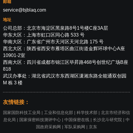
邮箱
service@bjblaq.com
地址
公司总部：北京市海淀区黑泉路8号1号楼C座3A层
华东大区：上海市虹口区同心路 533 号
华南大区：广东省广州市天河区天河北路 175 号
西北大区：陕西省西安市雁塔区曲江街道金辉环球中心A座
10901-2室
西南大区：四川省成都市锦江区毕昇路468号创世纪广场B座
818
武汉办事处：湖北省武汉市东西湖区潇湘东路全能通双创园
M 栋 3 楼
友情链接：
国家国防科技工业局
|
工业和信息化部
|
科学技术部
|
北京市经济和信
息化局
|
国家保密科技测评中心
|
中国保密在线
|
长沙北斗研究院
|
中
国政府采购网
|
军队采购网
|
京东