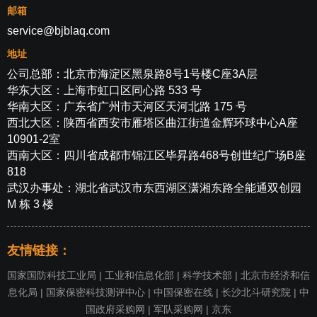
邮箱
service@bjblaq.com
地址
公司总部：北京市海淀区黑泉路8号1号楼C座3A层
华东大区：上海市虹口区同心路 533 号
华南大区：广东省广州市天河区天河北路 175 号
西北大区：陕西省西安市雁塔区曲江街道金辉环球中心A座
10901-2室
西南大区：四川省成都市锦江区毕昇路468号创世纪广场B座
818
武汉办事处：湖北省武汉市东西湖区潇湘东路全能通双创园
M 栋 3 楼
友情链接：
国家国防科技工业局
|
工业和信息化部
|
科学技术部
|
北京市经济和信
息化局
|
国家保密科技测评中心
|
中国保密在线
|
长沙北斗研究院
|
中
国政府采购网
|
军队采购网
|
京东