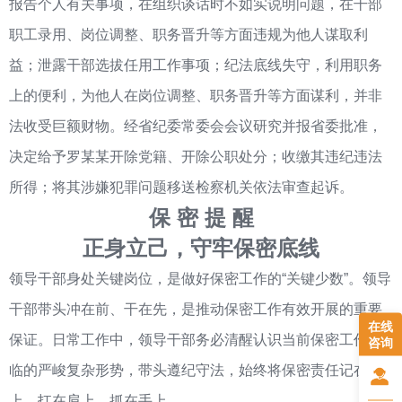
报告个人有关事项，在组织谈话时不如实说明问题，在干部
职工录用、岗位调整、职务晋升等方面违规为他人谋取利
益；泄露干部选拔任用工作事项；纪法底线失守，利用职务
上的便利，为他人在岗位调整、职务晋升等方面谋利，并非
法收受巨额财物。经省纪委常委会会议研究并报省委批准，
决定给予罗某某开除党籍、开除公职处分；收缴其违纪违法
所得；将其涉嫌犯罪问题移送检察机关依法审查起诉。
保 密 提 醒
正身立己，守牢保密底线
领导干部身处关键岗位，是做好保密工作的“关键少数”。领导
干部带头冲在前、干在先，是推动保密工作有效开展的重要
在线
保证。日常工作中，领导干部务必清醒认识当前保密工作面
咨询
临的严峻复杂形势，带头遵纪守法，始终将保密责任记在心
上、扛在肩上、抓在手上。