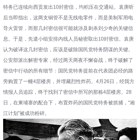
特务已连续向西贡发出10封密信，均积压在交通站。袁庚听
后当即指出，这两支铜管不是无线电零件，而是美制军用电
导火雷管，而那几封密信很可能就涉及刺杀刘少奇的关键信
息。于是，先遣小组安排内线人员秘密取出10封密信。袁庚
认为破译这几封密信，应该是破除国民党特务阴谋的关键。
公安部派出解密专家，经过两天两夜不懈奋战，终于破解了
密信中行动的所有细节：国民党特务提前在代表团必经的路
旁购置了一幢4层楼房，并埋藏烈性炸药。4月26日，经我方
情报人员追踪，终于找到了密信中所写的那栋4层楼房。28
日，在柬埔寨的配合下，布置炸药的国民党特务被抓捕，“湘
江计划”被成功粉碎。