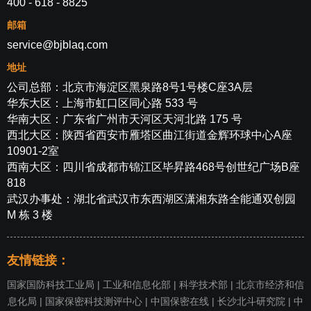
400 - 618 - 8825
邮箱
service@bjblaq.com
地址
公司总部：北京市海淀区黑泉路8号1号楼C座3A层
华东大区：上海市虹口区同心路 533 号
华南大区：广东省广州市天河区天河北路 175 号
西北大区：陕西省西安市雁塔区曲江街道金辉环球中心A座
10901-2室
西南大区：四川省成都市锦江区毕昇路468号创世纪广场B座
818
武汉办事处：湖北省武汉市东西湖区潇湘东路全能通双创园
M 栋 3 楼
友情链接：
国家国防科技工业局
|
工业和信息化部
|
科学技术部
|
北京市经济和信
息化局
|
国家保密科技测评中心
|
中国保密在线
|
长沙北斗研究院
|
中