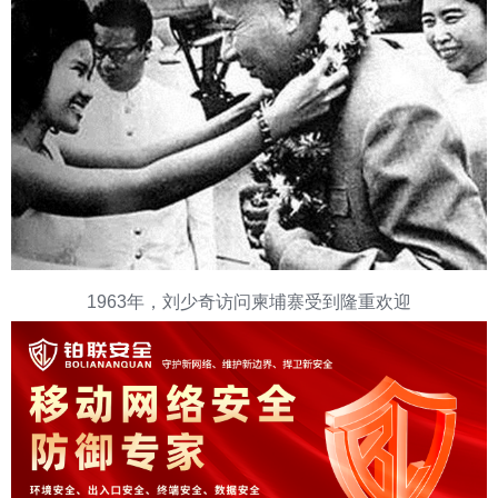
1963年，刘少奇访问柬埔寨受到隆重欢迎