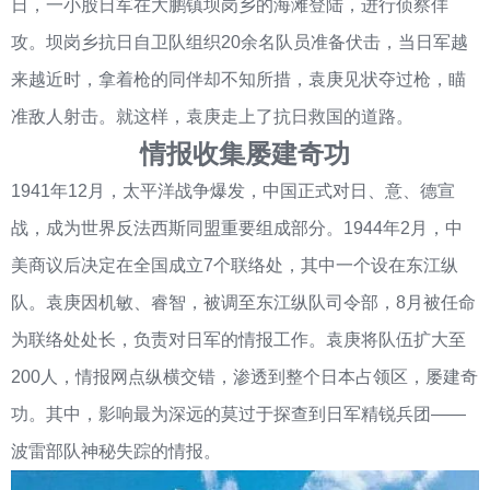
日，一小股日军在大鹏镇坝岗乡的海滩登陆，进行侦察佯
攻。坝岗乡抗日自卫队组织20余名队员准备伏击，当日军越
来越近时，拿着枪的同伴却不知所措，袁庚见状夺过枪，瞄
准敌人射击。就这样，袁庚走上了抗日救国的道路。
情报收集屡建奇功
1941年12月，太平洋战争爆发，中国正式对日、意、德宣
战，成为世界反法西斯同盟重要组成部分。1944年2月，中
美商议后决定在全国成立7个联络处，其中一个设在东江纵
队。袁庚因机敏、睿智，被调至东江纵队司令部，8月被任命
为联络处处长，负责对日军的情报工作。袁庚将队伍扩大至
200人，情报网点纵横交错，渗透到整个日本占领区，屡建奇
功。其中，影响最为深远的莫过于探查到日军精锐兵团——
波雷部队神秘失踪的情报。