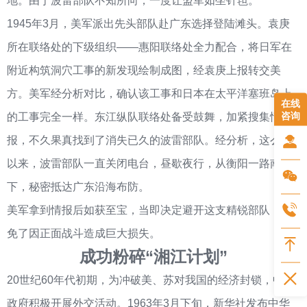
地。由于波雷部队不知所向，一度让盟军如坐针毡。
1945年3月，美军派出先头部队赴广东选择登陆滩头。袁庚
所在联络处的下级组织——惠阳联络处全力配合，将日军在
附近构筑洞穴工事的新发现绘制成图，经袁庚上报转交美
方。美军经分析对比，确认该工事和日本在太平洋塞班岛上
在线
咨询
的工事完全一样。东江纵队联络处备受鼓舞，加紧搜集情
报，不久果真找到了消失已久的波雷部队。经分析，这么久
以来，波雷部队一直关闭电台，昼歇夜行，从衡阳一路南
下，秘密抵达广东沿海布防。
美军拿到情报后如获至宝，当即决定避开这支精锐部队，避
免了因正面战斗造成巨大损失。
成功粉碎“湘江计划”
20世纪60年代初期，为冲破美、苏对我国的经济封锁，中国
政府积极开展外交活动。1963年3月下旬，新华社发布中华