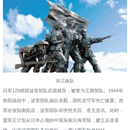
东江纵队
日军129师团波雷部队武器精良，被誉为王牌部队。1944年
衡阳战役中，波雷部队疯狂杀戮，国民党守军伤亡惨重。然
而在攻陷衡阳后，波雷部队却突然失踪、杳无音讯。此时，
盟军正计划从日本占领的中国东南沿海登陆，建立反攻基