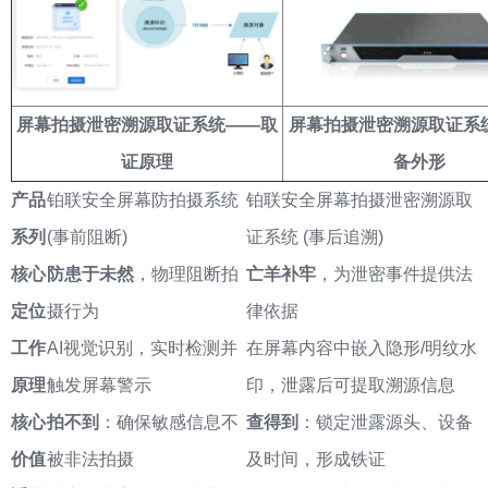
屏幕拍摄泄密溯源取证系统——取
屏幕拍摄泄密溯源取证系
证
原理
备外形
产品
铂联安全屏幕防拍摄系统
铂联安全屏幕拍摄泄密溯源取
系列
(事前阻断)
证系统 (事后追溯)
核心
防患于未然
，物理阻断拍
亡羊补牢
，为泄密事件提供法
定位
摄行为
律依据
工作
AI视觉识别，实时检测并
在屏幕内容中嵌入隐形/明纹水
原理
触发屏幕警示
印，泄露后可提取溯源信息
核心
拍不到
：确保敏感信息不
查得到
：锁定泄露源头、设备
价值
被非法拍摄
及时间，形成铁证