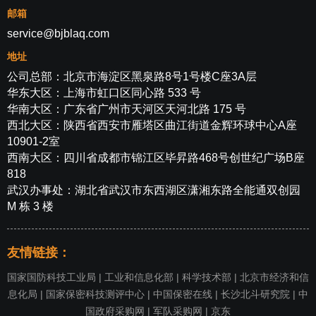
邮箱
service@bjblaq.com
地址
公司总部：北京市海淀区黑泉路8号1号楼C座3A层
华东大区：上海市虹口区同心路 533 号
华南大区：广东省广州市天河区天河北路 175 号
西北大区：陕西省西安市雁塔区曲江街道金辉环球中心A座
10901-2室
西南大区：四川省成都市锦江区毕昇路468号创世纪广场B座
818
武汉办事处：湖北省武汉市东西湖区潇湘东路全能通双创园
M 栋 3 楼
友情链接：
国家国防科技工业局
|
工业和信息化部
|
科学技术部
|
北京市经济和信
息化局
|
国家保密科技测评中心
|
中国保密在线
|
长沙北斗研究院
|
中
国政府采购网
|
军队采购网
|
京东