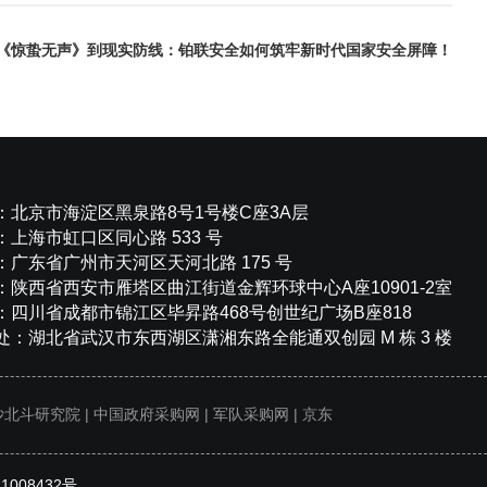
《惊蛰无声》到现实防线：铂联安全如何筑牢新时代国家安全屏障！
：北京市海淀区黑泉路8号1号楼C座3A层
上海市虹口区同心路 533 号
：广东省广州市天河区天河北路 175 号
：陕西省西安市雁塔区曲江街道金辉环球中心A座10901-2室
：四川省成都市锦江区毕昇路468号创世纪广场B座818
处：湖北省武汉市东西湖区潇湘东路全能通双创园 M 栋 3 楼
沙北斗研究院
|
中国政府采购网
|
军队采购网
|
京东
21008432号