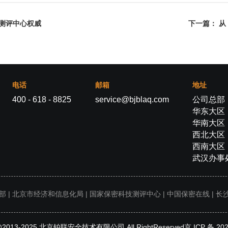
技测评中心权威
下一篇：
从
电话
邮箱
地址
400 - 618 - 8825
service@bjblaq.com
公司总部
华东大区：
华南大区
西北大区
西南大区
武汉办事
部
|
北京市经济和信息化局
|
国家保密科技测评中心
|
中国保密在线
|
长
t@2013-2025 北京铂联安全技术有限公司 All RightReserved
京 ICP 备 20