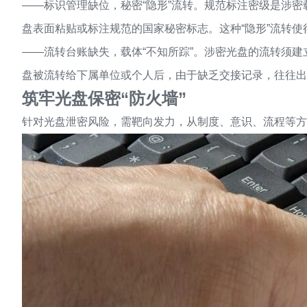
——标识管理缺位，秘密“隐形”流转。规范标注密级是涉密
盘表面粘贴或标注规范的国家秘密标志。这种“隐形”流转
——流转台账缺失，载体“不知所踪”。涉密光盘的流转须
盘被流转给下属单位或个人后，由于缺乏交接记录，往往出现
筑牢光盘保密“防火墙”
针对光盘泄密风险，需靶向发力，从制度、意识、流程等方