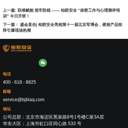
上一篇:
双维赋能 筑牢防线 —— 铂联安全 “保密工作与心理测评培
训” 今日开班！
下一篇：
盛会直击| 铂联安全亮相第十一届北京军博会，硬核产品矩
阵引爆现场热潮
电话
400 - 618 - 8825
邮箱
service@bjblaq.com
地址
公司总部：北京市海淀区黑泉路8号1号楼C座3A层
华东大区：上海市虹口区同心路 533 号