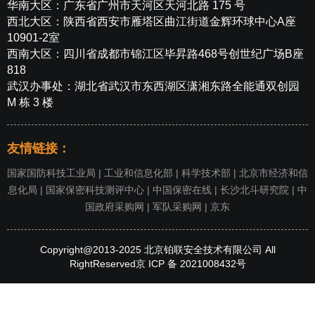
华南大区：广东省广州市天河区天河北路 175 号
西北大区：陕西省西安市雁塔区曲江街道金辉环球中心A座
10901-2室
西南大区：四川省成都市锦江区毕昇路468号创世纪广场B座
818
武汉办事处：湖北省武汉市东西湖区潇湘东路全能通双创园
M 栋 3 楼
友情链接：
国家国防科技工业局
|
工业和信息化部
|
科学技术部
|
北京市经济和信
息化局
|
国家保密科技测评中心
|
中国保密在线
|
长沙北斗研究院
|
中
国政府采购网
|
军队采购网
|
京东
Copyright@2013-2025 北京铂联安全技术有限公司 All
RightReserved
京 ICP 备 2021008432号